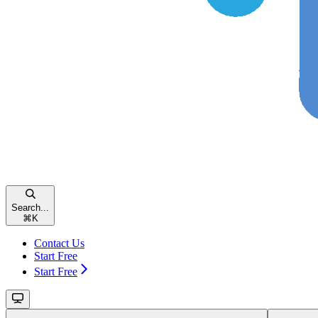
Search...
⌘
K
Contact Us
Start Free
Start Free