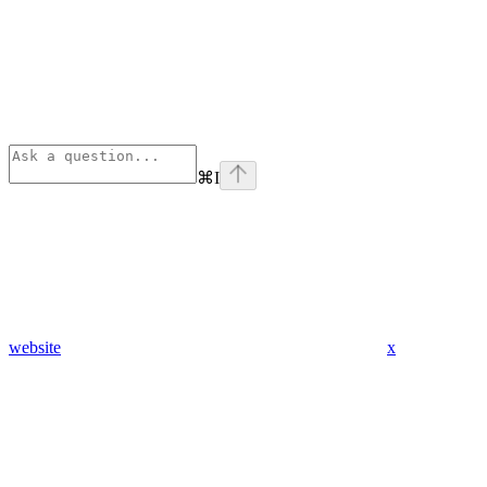
⌘
I
website
x