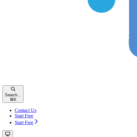
Search...
⌘
K
Contact Us
Start Free
Start Free