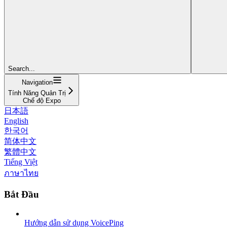
Search...
Navigation
Tính Năng Quản Trị
Chế độ Expo
日本語
English
한국어
简体中文
繁體中文
Tiếng Việt
ภาษาไทย
Bắt Đầu
Hướng dẫn sử dụng VoicePing