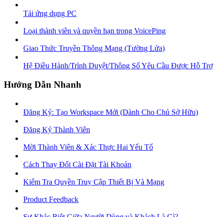
Tải ứng dụng PC
Loại thành viên và quyền hạn trong VoicePing
Giao Thức Truyền Thông Mạng (Tường Lửa)
Hệ Điều Hành/Trình Duyệt/Thông Số Yêu Cầu Được Hỗ Trợ
Hướng Dẫn Nhanh
Đăng Ký: Tạo Workspace Mới (Dành Cho Chủ Sở Hữu)
Đăng Ký Thành Viên
Mời Thành Viên & Xác Thực Hai Yếu Tố
Cách Thay Đổi Cài Đặt Tài Khoản
Kiểm Tra Quyền Truy Cập Thiết Bị Và Mạng
Product Feedback
Sự Khác Biệt Giữa Người Dùng và Khách Là Gì?