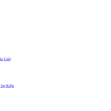
áo Giá)
 Sự Kiện