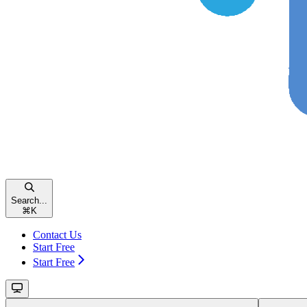
Search...
⌘
K
Contact Us
Start Free
Start Free