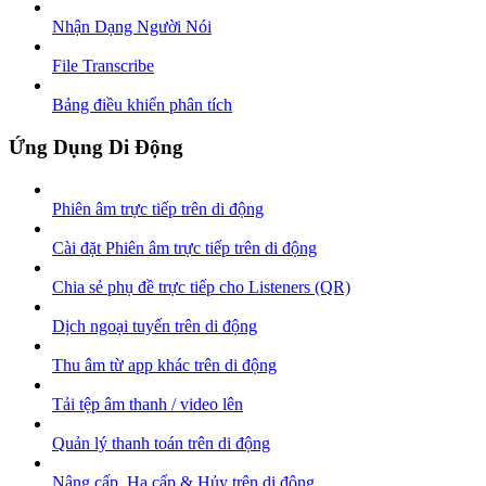
Nhận Dạng Người Nói
File Transcribe
Bảng điều khiển phân tích
Ứng Dụng Di Động
Phiên âm trực tiếp trên di động
Cài đặt Phiên âm trực tiếp trên di động
Chia sẻ phụ đề trực tiếp cho Listeners (QR)
Dịch ngoại tuyến trên di động
Thu âm từ app khác trên di động
Tải tệp âm thanh / video lên
Quản lý thanh toán trên di động
Nâng cấp, Hạ cấp & Hủy trên di động