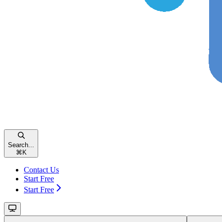
Search...
⌘
K
Contact Us
Start Free
Start Free