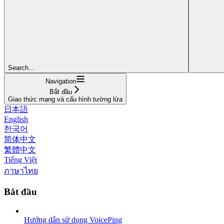
Search...
Navigation
Bắt đầu
Giao thức mạng và cấu hình tường lửa
日本語
English
한국어
简体中文
繁體中文
Tiếng Việt
ภาษาไทย
Bắt đầu
Hướng dẫn sử dụng VoicePing