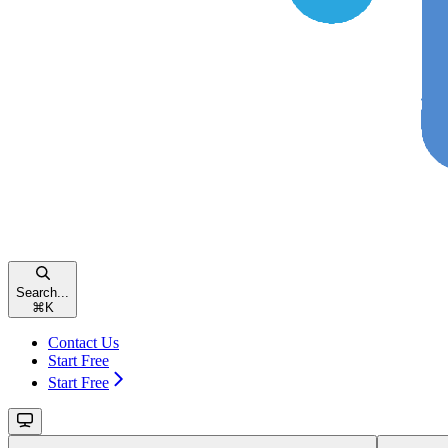
Search...
⌘
K
Contact Us
Start Free
Start Free