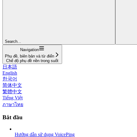
Search...
Navigation
Phụ đề, biên bản và từ điển
Chế độ phụ đề nền trong suốt
日本語
English
한국어
简体中文
繁體中文
Tiếng Việt
ภาษาไทย
Bắt đầu
Hướng dẫn sử dụng VoicePing