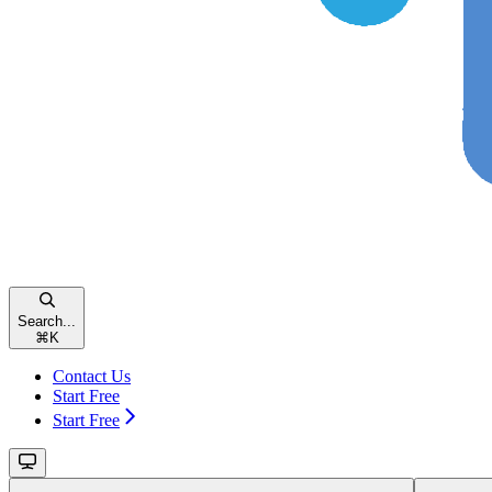
Search...
⌘
K
Contact Us
Start Free
Start Free