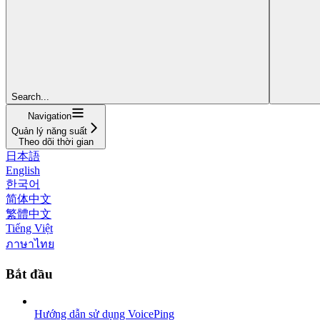
Search...
Navigation
Quản lý năng suất
Theo dõi thời gian
日本語
English
한국어
简体中文
繁體中文
Tiếng Việt
ภาษาไทย
Bắt đầu
Hướng dẫn sử dụng VoicePing