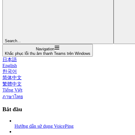
Search...
Navigation
Khắc phục lỗi thu âm thanh Teams trên Windows
日本語
English
한국어
简体中文
繁體中文
Tiếng Việt
ภาษาไทย
Bắt đầu
Hướng dẫn sử dụng VoicePing