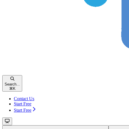
Search...
⌘
K
Contact Us
Start Free
Start Free