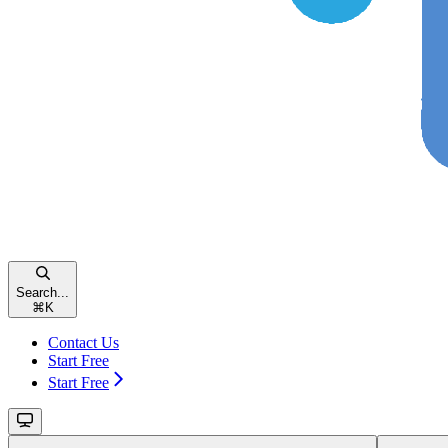
Search...
⌘
K
Contact Us
Start Free
Start Free