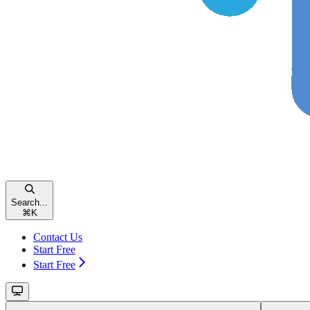
Search...
⌘
K
Contact Us
Start Free
Start Free