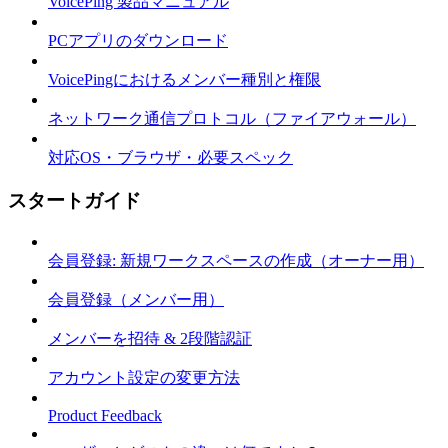
VoicePing 製品マニュアル
PCアプリのダウンロード
VoicePingにおけるメンバー種別と権限
ネットワーク通信プロトコル（ファイアウォール）
対応OS・ブラウザ・必要スペック
スタートガイド
会員登録: 新規ワークスペースの作成（オーナー用）
会員登録（メンバー用）
メンバーを招待 & 2段階認証
アカウント設定の変更方法
Product Feedback