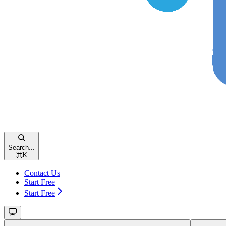
Search...
⌘
K
Contact Us
Start Free
Start Free