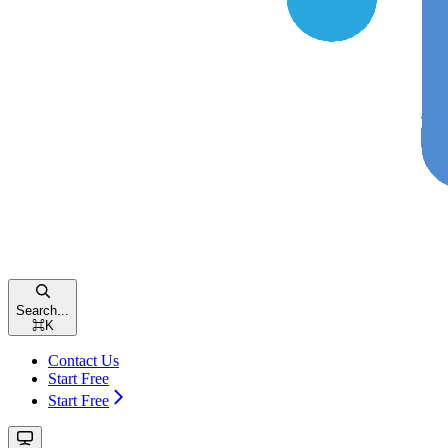
Search...
⌘
K
Contact Us
Start Free
Start Free