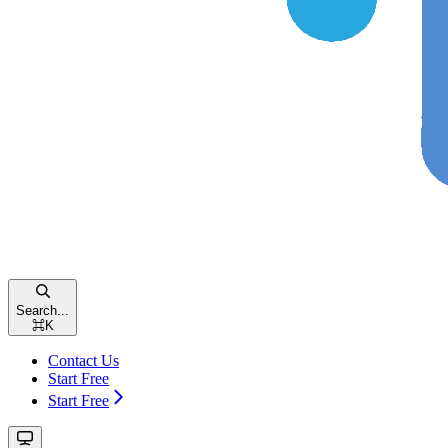
Search...
⌘
K
Contact Us
Start Free
Start Free