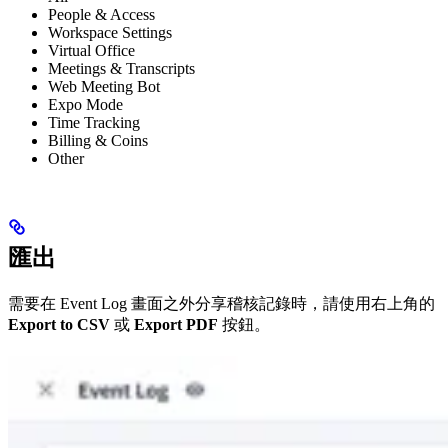
People & Access
Workspace Settings
Virtual Office
Meetings & Transcripts
Web Meeting Bot
Expo Mode
Time Tracking
Billing & Coins
Other
匯出
需要在 Event Log 畫面之外分享稽核記錄時，請使用右上角的
Export to CSV
或
Export PDF
按鈕。