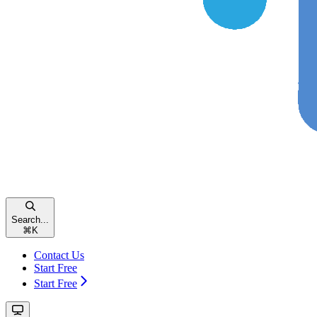
Search...
⌘
K
Contact Us
Start Free
Start Free