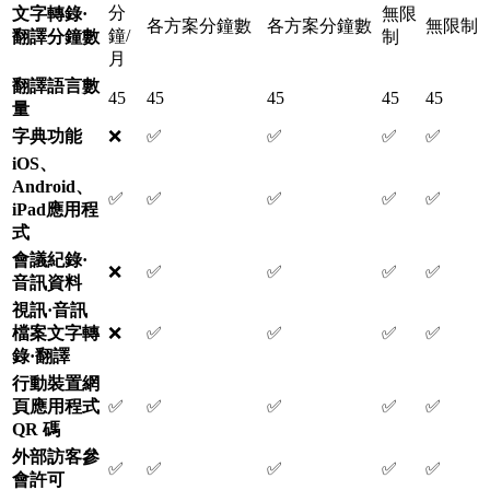
分
文字轉錄·
無限
各方案分鐘數
各方案分鐘數
無限制
鐘/
翻譯分鐘數
制
月
翻譯語言數
45
45
45
45
45
量
字典功能
❌
✅
✅
✅
✅
iOS、
Android、
✅
✅
✅
✅
✅
iPad應用程
式
會議紀錄·
❌
✅
✅
✅
✅
音訊資料
視訊·音訊
檔案文字轉
❌
✅
✅
✅
✅
錄·翻譯
行動裝置網
頁應用程式
✅
✅
✅
✅
✅
QR 碼
外部訪客參
✅
✅
✅
✅
✅
會許可