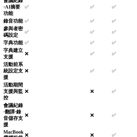
會議紀錄
·AI摘要
✅
✅
✅
功能
錄音功能
✅
✅
✅
參與者密
✅
✅
✅
碼設定
字典功能
✅
✅
✅
字典建立
❌
✅
✅
支援
活動前系
統設定支
❌
✅
✅
援
活動期間
支援與監
❌
❌
✅
控
會議紀錄
·翻譯·錄
❌
❌
✅
音儲存支
援
MacBook
❌
❌
✅