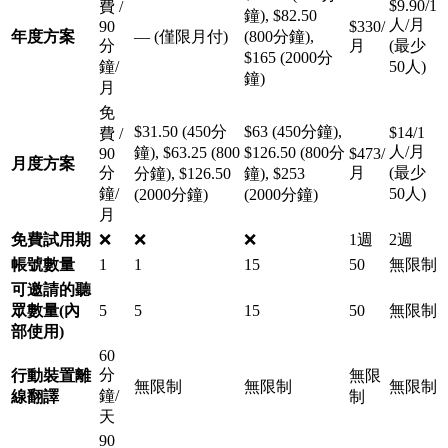
$9.90/1
費 /
鐘), $82.50
人/月
90
$330/
年度方案
— (僅限月付)
(800分鐘),
分
月
(最少
$165 (2000分
鐘/
50人)
鐘)
月
免
$31.50 (450分
$63 (450分鐘),
$14/1
費 /
人/月
鐘), $63.25 (800
$126.50 (800分
90
$473/
月度方案
分
月
(最少
分鐘), $126.50
鐘), $253
鐘/
50人)
(2000分鐘)
(2000分鐘)
月
免費試用期
❌
❌
❌
1週
2週
帳號數量
1
1
15
50
無限制
可邀請的聽
眾數量(內
5
5
15
50
無限制
部使用)
60
分
行動裝置離
無限
無限制
無限制
無限制
鐘/
線翻譯
制
天
90