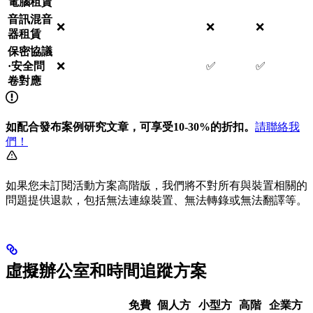
電腦租賃
音訊混音
❌
❌
❌
器租賃
保密協議
·安全問
❌
✅
✅
卷對應
如配合發布案例研究文章，可享受10-30%的折扣。
請聯絡我
們！
如果您未訂閱活動方案高階版，我們將不對所有與裝置相關的
問題提供退款，包括無法連線裝置、無法轉錄或無法翻譯等。
虛擬辦公室和時間追蹤方案
免費
個人方
小型方
高階
企業方