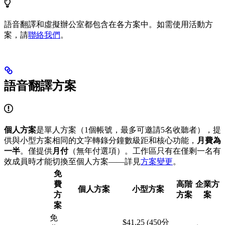
語音翻譯和虛擬辦公室都包含在各方案中。如需使用活動方
案，請
聯絡我們
。
語音翻譯方案
個人方案
是單人方案（1個帳號，最多可邀請5名收聽者），提
供與小型方案相同的文字轉錄分鐘數級距和核心功能，
月費為
一半
。僅提供
月付
（無年付選項）。工作區只有在僅剩一名有
效成員時才能切換至個人方案——詳見
方案變更
。
免
費
高階
企業方
個人方案
小型方案
方
方案
案
案
免
$41.25 (450分