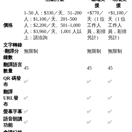
援
援
1–50 人：$330／天、51–200
+$770／
+$1,100／
人：$1,100／天、201–500
天（1 位
天（1 位
價格
人：$2,200／天、501–1,000
工作人
工作人
人：$3,960／天、1,001 人以
員，彩排
員，彩排
上：請洽詢
另計）
另計）
文字轉錄
·翻譯分
無限制
無限制
無限制
鐘數
翻譯語言
45
45
45
數量
QR 碼發
✅
✅
✅
布
翻譯
URL發
✅
✅
✅
布
螢幕字幕
✅
✅
✅
語音朗讀
✅
✅
✅
功能