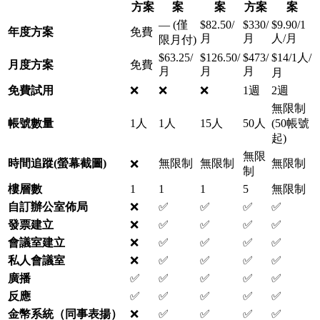
方案
案
案
方案
案
— (僅
$82.50/
$330/
$9.90/1
年度方案
免費
月
月
人/月
限月付)
$63.25/
$126.50/
$473/
$14/1人/
月度方案
免費
月
月
月
月
免費試用
❌
❌
❌
1週
2週
無限制
帳號數量
1人
1人
15人
50人
(50帳號
起)
無限
時間追蹤(螢幕截圖)
無限制
無限制
無限制
❌
制
樓層數
1
1
1
5
無限制
自訂辦公室佈局
❌
✅
✅
✅
✅
發票建立
❌
✅
✅
✅
✅
會議室建立
❌
✅
✅
✅
✅
私人會議室
❌
✅
✅
✅
✅
廣播
✅
✅
✅
✅
✅
反應
✅
✅
✅
✅
✅
金幣系統（同事表揚）
❌
✅
✅
✅
✅