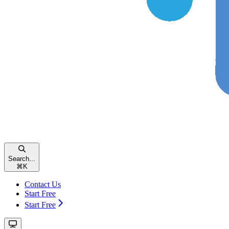
Search...
⌘
K
Contact Us
Start Free
Start Free