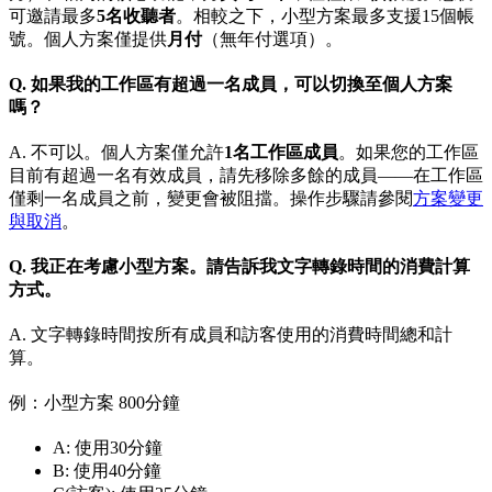
可邀請最多
5名收聽者
。相較之下，小型方案最多支援15個帳
號。個人方案僅提供
月付
（無年付選項）。
Q. 如果我的工作區有超過一名成員，可以切換至個人方案
嗎？
A. 不可以。個人方案僅允許
1名工作區成員
。如果您的工作區
目前有超過一名有效成員，請先移除多餘的成員——在工作區
僅剩一名成員之前，變更會被阻擋。操作步驟請參閱
方案變更
與取消
。
Q. 我正在考慮小型方案。請告訴我文字轉錄時間的消費計算
方式。
A. 文字轉錄時間按所有成員和訪客使用的消費時間總和計
算。
例：小型方案 800分鐘
A: 使用30分鐘
B: 使用40分鐘