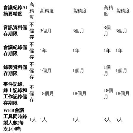
高
會議紀錄AI
高精
精
高精度
高精度
高精度
摘要精度
度
度
不
音訊資料儲
3個
儲
3個月
3個月
3個月
存期限
月
存
不
會議紀錄儲
儲
1年
1年
1年
1年
存期限
存
不
錄製資料儲
1個
儲
1個月
1個月
1個月
存期限
月
存
事件記錄、
不
線上記錄和
18個
儲
18個月
18個月
18個月
工作記錄儲
月
存
存期限
WEB會議
工具同時錄
1人
1人
1人
3人
5人
製人數(每
次1小時)