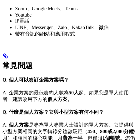
Zoom、Google Meets、Teams
Youtube
IP電話
LINE、Messenger、Zalo、KakaoTalk、微信
帶有音訊的網站和應用程式
常見問題
Q. 個人可以簽訂企業方案嗎？
A. 企業方案的最低簽約人數為
50人
起。如果您是單人使用
者，建議改用下方的
個人方案
。
Q. 什麼是個人方案？它與小型方案有何不同？
A.
個人方案
是專為單人專業人士設計的單人方案。它提供與
小型方案相同的文字轉錄分鐘數級距（
450、800或2,000分鐘/
月
）和相同的核心功能，
月費為一半
，但僅限
1個帳號
。您仍