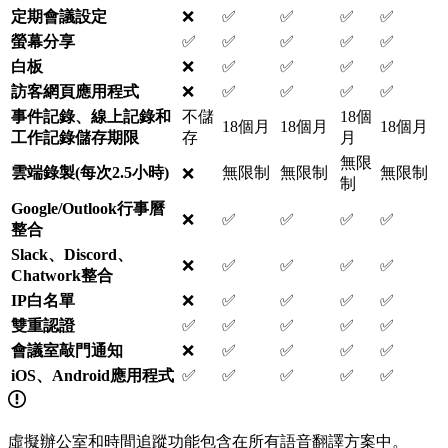
定期會議設定
❌
✅
✅
✅
✅
螢幕分享
✅
✅
✅
✅
✅
白板
❌
✅
✅
✅
✅
訪客網頁應用程式
❌
✅
✅
✅
✅
事件記錄、線上記錄和
不儲
18個
18個月
18個月
18個月
工作記錄儲存期限
存
月
無限
雲端錄製(每次2.5小時)
無限制
無限制
無限制
❌
制
Google/Outlook行事曆
❌
✅
✅
✅
✅
整合
Slack、Discord、
❌
✅
✅
✅
✅
Chatwork整合
IP白名單
❌
✅
✅
✅
✅
雙重認證
✅
✅
✅
✅
✅
會議室敲門通知
❌
✅
✅
✅
✅
iOS、Android應用程式
✅
✅
✅
✅
✅
虛擬辦公室和時間追蹤功能包含在所有語音翻譯方案中。