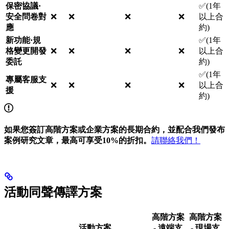
保密協議·
✅(1年
安全問卷對
❌
❌
❌
❌
以上合
應
約)
新功能·規
✅(1年
格變更開發
❌
❌
❌
❌
以上合
委託
約)
✅(1年
專屬客服支
❌
❌
❌
❌
以上合
援
約)
如果您簽訂高階方案或企業方案的長期合約，並配合我們發布
案例研究文章，最高可享受10%的折扣。
請聯絡我們！
活動同聲傳譯方案
高階方案
高階方案
活動方案
- 遠端支
- 現場支