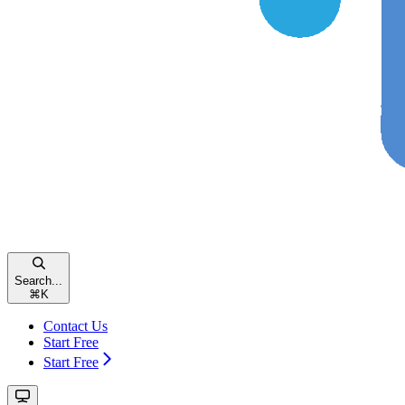
Search...
⌘
K
Contact Us
Start Free
Start Free