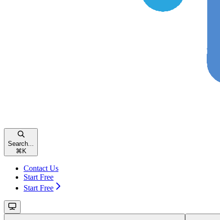
Search...
⌘
K
Contact Us
Start Free
Start Free