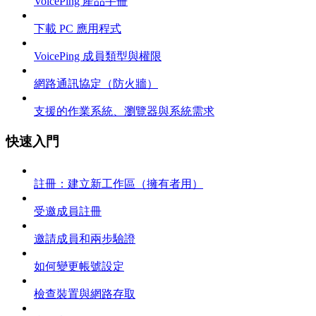
VoicePing 產品手冊
下載 PC 應用程式
VoicePing 成員類型與權限
網路通訊協定（防火牆）
支援的作業系統、瀏覽器與系統需求
快速入門
註冊：建立新工作區（擁有者用）
受邀成員註冊
邀請成員和兩步驗證
如何變更帳號設定
檢查裝置與網路存取