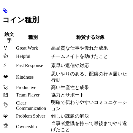
コイン種別
絵文
種別
称賛する対象
字
🏅
Great Work
高品質な仕事や優れた成果
👍
Helpful
チームメイトを助けたこと
⚡
Fast Response
素早い返信や対応
思いやりのある、配慮の行き届いた
❤️
Kindness
行動
🚀
Productive
高い生産性と成果
🙌
Team Player
協力とサポート
明確で伝わりやすいコミュニケーシ
Clear
👌
Communication
ョン
🧩
Problem Solver
難しい課題の解決
当事者意識を持って最後までやり遂
🏆
Ownership
げたこと