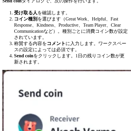
Send coin
ダイアログで、次の操作を行います。
受け取る人
を確認します。
コイン種別
を選びます（Great Work、Helpful、Fast
Response、Kindness、Productive、Team Player、Clear
Communicationなど）。種別ごとに消費コイン数が設定
されています。
称賛する内容を
コメント
に入力します。ワークスペー
スの設定によっては必須です。
Send coin
をクリックします。1日の残りコイン数が更
新されます。