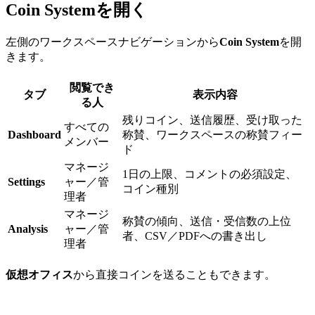
Coin Systemを開く
左側のワークスペースナビゲーションから
Coin System
を開
きます。
閲覧でき
タブ
表示内容
る人
残りコイン、送信履歴、受け取った
すべての
Dashboard
称賛、ワークスペースの称賛フィー
メンバー
ド
マネージ
1日の上限、コメントの必須設定、
Settings
ャー／管
コイン種別
理者
マネージ
称賛の傾向、送信・受信数の上位
Analysis
ャー／管
者、CSV／PDFへの書き出し
理者
仮想オフィス
から直接コインを送ることもできます。