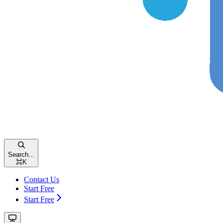
Search...
⌘
K
Contact Us
Start Free
Start Free